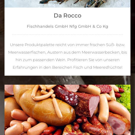
Da Rocco
Fischhandels GmbH Nfg GmbH & Co Kg
Unsere Produktpalette reicht von immer frischen Süß- bzw.
Meerwasserfischen, Austern aus dem Meerwasserbecken, bis
hin zum passenden Wein. Profitieren Sie von unseren
Erfahrungen in den Bereichen Fisch und Meeresfrüchte!