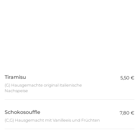
Tiramisu
5,50 €
(G) Hausgemachte original italienische
Nachspeise
Schokosouffle
7,80 €
(C,G) Hausgemacht mit Vanilleeis und Früchten