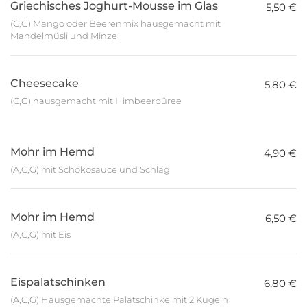
Griechisches Joghurt-Mousse im Glas
5,50 €
(C,G) Mango oder Beerenmix hausgemacht mit
Mandelmüsli und Minze
Cheesecake
5,80 €
(C,G) hausgemacht mit Himbeerpüree
Mohr im Hemd
4,90 €
(A,C,G) mit Schokosauce und Schlag
Mohr im Hemd
6,50 €
(A,C,G) mit Eis
Eispalatschinken
6,80 €
(A,C,G) Hausgemachte Palatschinke mit 2 Kugeln