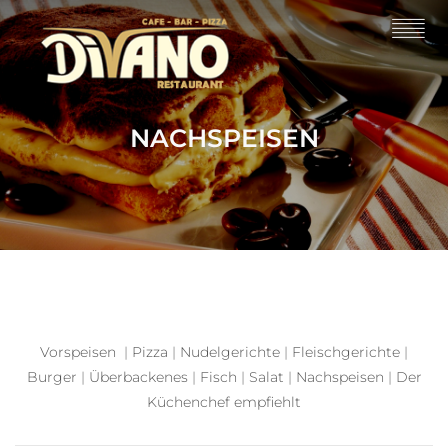
NACHSPEISEN
Vorspeisen
|
Pizza
|
Nudelgerichte
|
Fleischgerichte
|
Burger
|
Überbackenes
|
Fisch
|
Salat
|
Nachspeisen
|
Der
Küchenchef empfiehlt