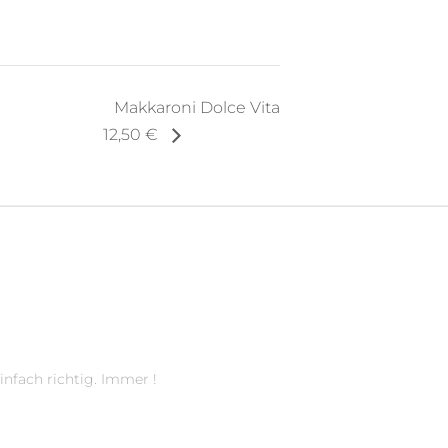
Makkaroni Dolce Vita
12,50 €
infach richtig. Immer !