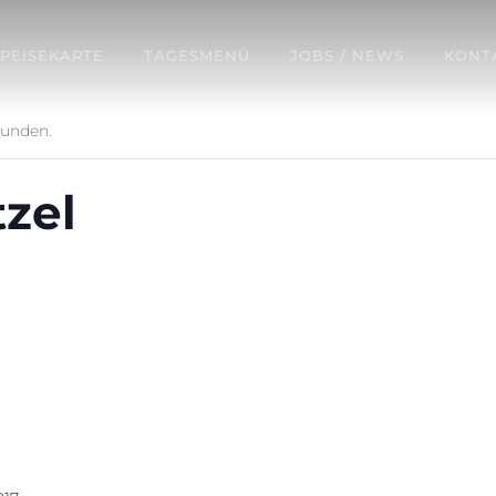
SPEISEKARTE
TAGESMENÜ
JOBS / NEWS
KONT
funden.
zel