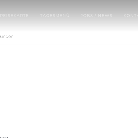
SPEISEKARTE
TAGESMENÜ
JOBS / NEWS
KONT
funden.