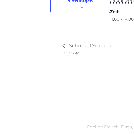
24. Juli 201
hinzufügen
Zeit:
11:00 - 14:00
Schnitzel Siciliana
12,90 €
Egal ob Fleisch, FIsch