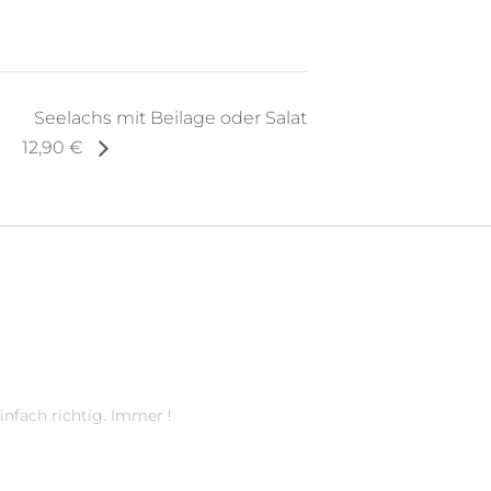
Seelachs mit Beilage oder Salat
12,90 €
infach richtig. Immer !